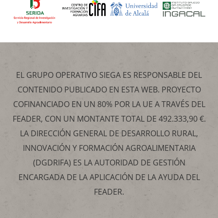
EL GRUPO OPERATIVO SIEGA ES RESPONSABLE DEL
CONTENIDO PUBLICADO EN ESTA WEB. PROYECTO
COFINANCIADO EN UN 80% POR LA UE A TRAVÉS DEL
FEADER, CON UN MONTANTE TOTAL DE 492.333,90 €.
LA DIRECCIÓN GENERAL DE DESARROLLO RURAL,
INNOVACIÓN Y FORMACIÓN AGROALIMENTARIA
(DGDRIFA) ES LA AUTORIDAD DE GESTIÓN
ENCARGADA DE LA APLICACIÓN DE LA AYUDA DEL
FEADER.